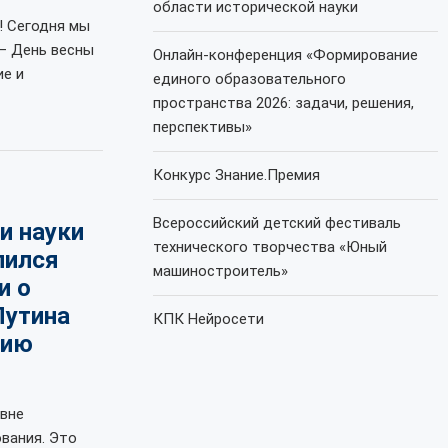
области исторической науки
! Сегодня мы
– День весны
Онлайн-конференция «Формирование
ие и
единого образовательного
пространства 2026: задачи, решения,
перспективы»
Конкурс Знание.Премия
Всероссийский детский фестиваль
и науки
технического творчества «Юный
лился
машиностроитель»
и о
Путина
КПК Нейросети
нию
вне
вания. Это