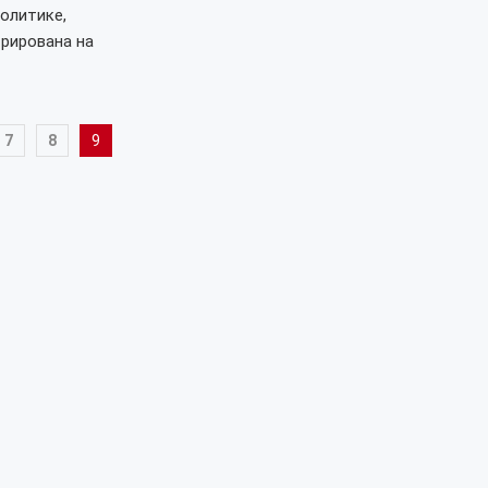
олитике,
рирована на
7
8
9