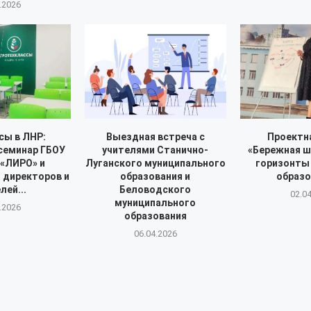
.2026
сы в ЛНР:
Выездная встреча с
Проектн
семинар ГБОУ
учителями Станично-
«Бережная ш
«ЛИРО» и
Луганского муниципального
горизонты
 директоров и
образования и
образ
лей...
Беловодского
02.0
муниципального
.2026
образования
06.04.2026