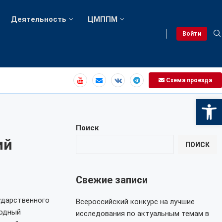
Деятельность
ЦМППМ
Войти
Схема проезда
Откры
Поиск
ий
ПОИСК
Свежие записи
сударственного
Всероссийский конкурс на лучшие
родный
исследования по актуальным темам в