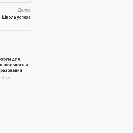
Далее
Школа успеха
форум для
ошкольного и
бразования
5.2026