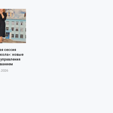
ая сессия
кола»: новые
 управления
ованием
4.2026