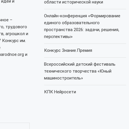
 идей и
области исторической науки
Онлайн-конференция «Формирование
чное –
единого образовательного
го, трудового
пространства 2026: задачи, решения,
в, агрошкол и
перспективы»
 Конкурс им.
е
Конкурс Знание.Премия
arodnoe.org и
Всероссийский детский фестиваль
технического творчества «Юный
машиностроитель»
КПК Нейросети