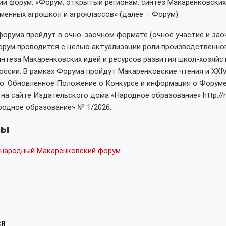
й форум: «Форум, открытый регионам: синтез Макаренковских
менных агрошкол и агроклассов» (далее – Форум).
орума пройдут в очно-заочном формате (очное участие и зао
орум проводится с целью актуализации роли производственно
интеза Макаренковских идей и ресурсов развития школ-хозяйст
оссии. В рамках Форума пройдут Макаренковские чтения и XXIV
ко. Обновленное Положение о Конкурсе и информация о Форум
на сайте Издательского дома «Народное образование» http://n
родное образование» № 1/2026.
лы
народный Макаренковский форум
СЯ