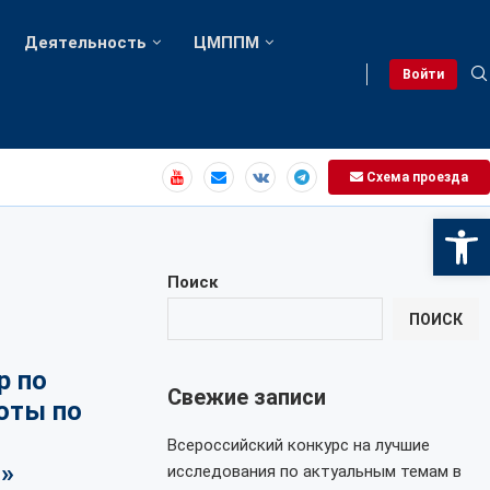
Деятельность
ЦМППМ
Войти
Схема проезда
Откры
Поиск
ПОИСК
р по
Свежие записи
оты по
Всероссийский конкурс на лучшие
)»
исследования по актуальным темам в