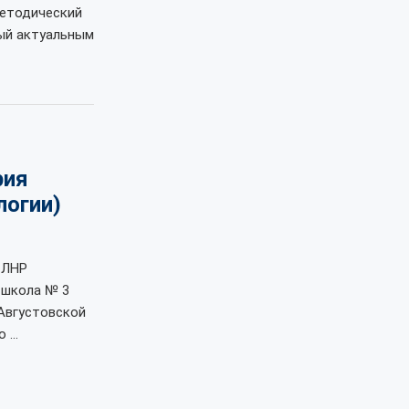
методический
ый актуальным
рия
логии)
 ЛНР
 школа № 3
 Августовской
о …