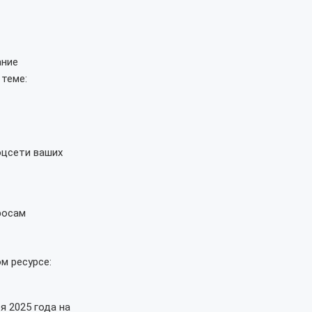
ание
теме:
оцсети ваших
росам
м ресурсе:
я 2025 года на