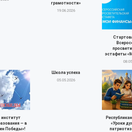
грамотности»
19.06.2026
Стартова
Всерос
просвет
эстафеты «
08.0
Школа успеха
05.05.2026
 институт
Республикан
азования — в
«Уроки ду
ен Победы»!
патриотиз