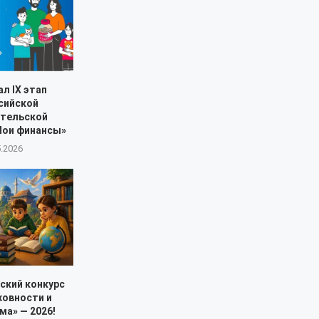
л IX этап
сийской
ительской
Мои финансы»
5.2026
ский конкурс
ховности и
ма» — 2026!