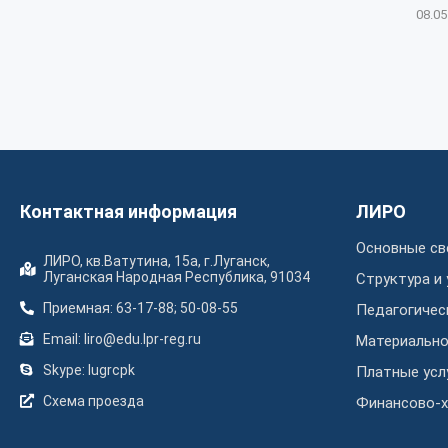
08.05
Контактная информация
ЛИРО
Основные св
ЛИРО, кв.Ватутина, 15а, г.Луганск,
Луганская Народная Республика, 91034
Структура и
Приемная: 63-17-88; 50-08-55
Педагогичес
Email: liro@edu.lpr-reg.ru
Материально
Skype: lugrcpk
Платные усл
Схема проезда
Финансово-х