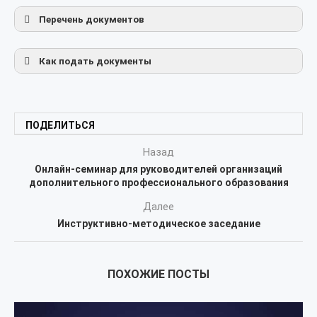
Перечень документов
Как подать документы
https:// zemteacher.apkpro.ru
ПОДЕЛИТЬСЯ
Назад
diplom@edu.lpr-reg.ru
Онлайн-семинар для руководителей организаций
дополнительного профессионального образования
Далее
Инструктивно-методическое заседание
ПОХОЖИЕ ПОСТЫ