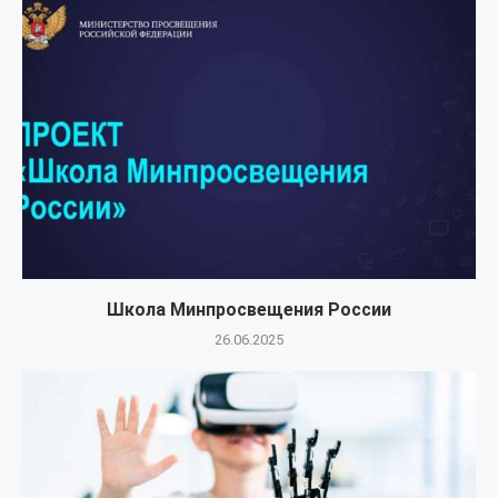
г. Луганск,
улица Героя России Дениса Иванова (бывшая
улица Сент-Этьеновская), д. 29, кабинет 37
Школа Минпросвещения России
26.06.2025