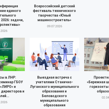
нференция
Всероссийский детский
ние единого
фестиваль технического
тельного
творчества «Юный
2026: задачи,
машиностроитель»
ерспективы»
09.07.2026
.2026
сы в ЛНР:
Выездная встреча с
Проектн
семинар ГБОУ
учителями Станично-
«Бережная ш
«ЛИРО» и
Луганского муниципального
горизонты
 директоров и
образования и
образ
лей...
Беловодского
02.0
муниципального
.2026
образования