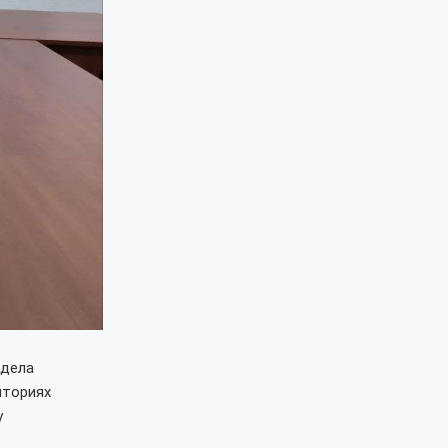
тдела
иториях
у