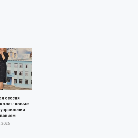
ая сессия
кола»: новые
 управления
ованием
4.2026