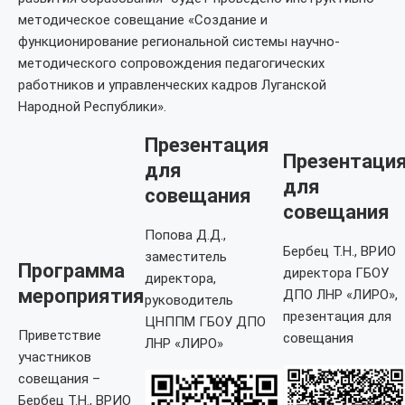
методическое совещание «Создание и
функционирование региональной системы научно-
методического сопровождения педагогических
работников и управленческих кадров Луганской
Народной Республики».
Презентация
Презентаци
для
для
совещания
совещания
Попова Д.Д.,
Бербец Т.Н., ВРИО
заместитель
Программа
директора ГБОУ
директора,
мероприятия
ДПО ЛНР «ЛИРО»,
руководитель
презентация для
ЦНППМ ГБОУ ДПО
Приветствие
совещания
ЛНР «ЛИРО»
участников
совещания –
Бербец Т.Н., ВРИО