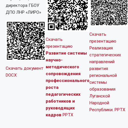
директора ГБОУ
ДПО ЛНР «ЛИРО»
Скачать
Скачать
презентацию
презентацию
Реализация
Развитие системы
стратегических
научно-
направлений
методического
Скачать документ
развития
сопровождения
DOCX
региональной
профессионального
системы
роста
образования
педагогических
Луганской
работников и
Народной
руководящих
Республики. PPTX
кадров
PPTX