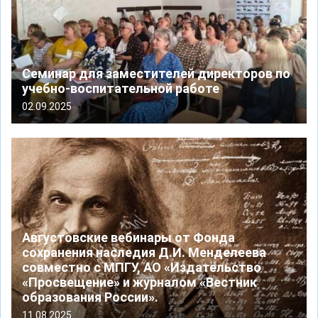
Семинар для заместителей директоров по
учебно-воспитательной работе
02.09.2025
Августовские вебинары от Фонда
сохранения наследия Д.И. Менделеева
совместно с МПГУ, АО «Издательство
«Просвещение» и журналом «Вестник
образования России».
11.08.2025