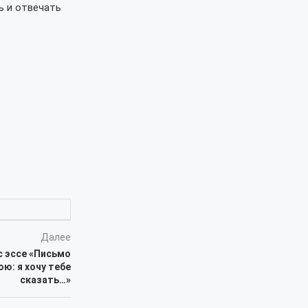
ь и отвечать
Далее
с эссе «Письмо
ю: я хочу тебе
сказать…»