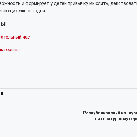
ожность и формирует у детей привычку мыслить, действоват
ужающих уже сегодня.
лы
ательный час
икторины
СЯ
Республиканский конкур
литературному геро