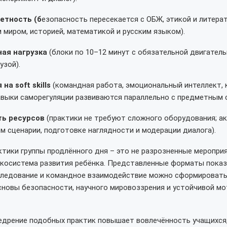
етность (б
езопасность пересекается с ОБЖ, этикой и литерат
миром, историей, математикой и русским языком).
ная нагрузка
(блоки по 10–12 минут с обязательной двигатель
узой).
на soft skills
(командная работа, эмоциональный интеллект, 
выки саморегуляции развиваются параллельно с предметным 
ть ресурсов
(практики не требуют сложного оборудования; ак
м сценарии, подготовке наглядности и модерации диалога).
тики группы продлённого дня – это не разрозненные мероприя
экосистема развития ребёнка. Представленные форматы показ
сследование и командное взаимодействие можно сформировать
новы безопасности, научного мировоззрения и устойчивой мо
едрение подобных практик повышает вовлечённость учащихся