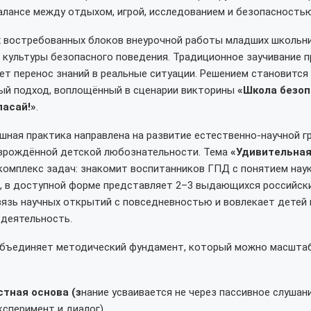
алансе между отдыхом, игрой, исследованием и безопасностью
х востребованных блоков внеурочной работы младших школьн
культуры безопасного поведения. Традиционное заучивание п
ет перенос знаний в реальные ситуации. Решением становится
ый подход, воплощённый в сценарии викторины
«Школа безоп
пасай!»
.
шная практика направлена на развитие естественно-научной г
врождённой детской любознательности. Тема
«Удивительная
омплекс задач: знакомит воспитанников ГПД с понятием наук
, в доступной форме представляет 2–3 выдающихся российски
язь научных открытий с повседневностью и вовлекает детей 
 деятельность.
объединяет методический фундамент, который можно масшта
тная основа (з
нание усваивается не через пассивное слушани
ксперимент и диалог).