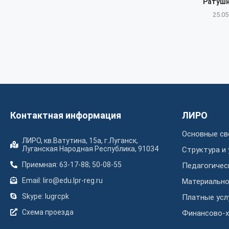
Ратушна
25.05
Контактная информация
ЛИРО
Основные св
ЛИРО, кв.Ватутина, 15а, г.Луганск,
Луганская Народная Республика, 91034
Структура и
Приемная: 63-17-88; 50-08-55
Педагогичес
Email: liro@edu.lpr-reg.ru
Материально
Skype: lugrcpk
Платные усл
Схема проезда
Финансово-х