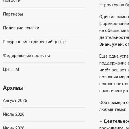
Новости
строятся на б
Партнеры
Один из самы
формирование 
Полезные ссылки
не обеспечива
деятельностн
Ресурсно-методический центр
Знай, умей, с
Федеральные проекты
Еще одна успе
поддержание 
ЦНППМ
нас!»
решает к
познания мира
показывает св
Архивы
практическую
Август 2026
Оба примера 
любые темы:
Июль 2026
– Деятельнос
Июнь 2026
проживание, э