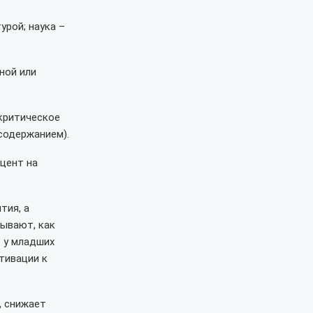
урой; наука –
ной или
критическое
содержанием).
цент на
тия, а
ывают, как
 у младших
тивации к
, снижает