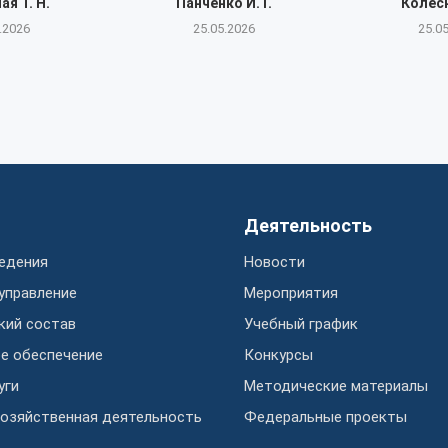
я Т. Н.
Панченко И. Г.
Колесн
.2026
25.05.2026
25.0
Деятельность
едения
Новости
 управление
Мероприятия
кий состав
Учебный график
е обеспечение
Конкурсы
уги
Методические материалы
озяйственная деятельность
Федеральные проекты