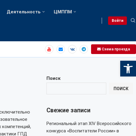
Деятельность
ЦМППМ
Войти
Схема проезда
Откры
Поиск
ПОИСК
Свежие записи
исключительно
азовательное
Региональный этап XIV Всероссийского
 компетенций,
конкурса «Воспитатели России» в
практики ГПД