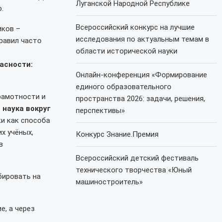
Луганской Народной Республике
.
Всероссийский конкурс на лучшие
иков –
исследования по актуальным темам в
равил часто
области исторической науки
асности:
Онлайн-конференция «Формирование
единого образовательного
рамотности и
пространства 2026: задачи, решения,
 наука вокруг
перспективы»
и как способа
х учёных,
Конкурс Знание.Премия
в
Всероссийский детский фестиваль
технического творчества «Юный
бировать на
машиностроитель»
е, а через